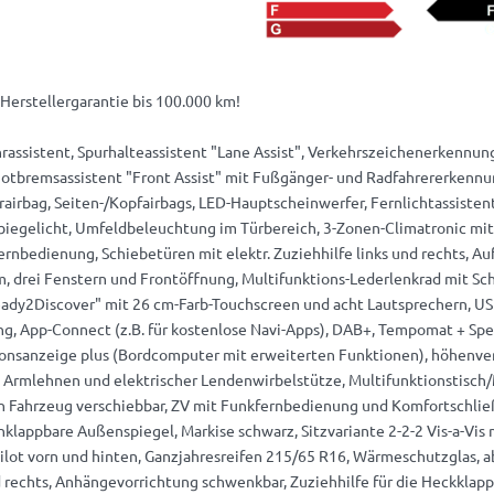
Herstellergarantie bis 100.000 km!
hrassistent, Spurhalteassistent "Lane Assist", Verkehrszeichenerkennun
tbremsassistent "Front Assist" mit Fußgänger- und Radfahrererkennun
rairbag, Seiten-/Kopfairbags, LED-Hauptscheinwerfer, Fernlichtassistent 
biegelicht, Umfeldbeleuchtung im Türbereich, 3-Zonen-Climatronic mit 
rnbedienung, Schiebetüren mit elektr. Zuziehhilfe links und rechts, Au
m, drei Fenstern und Frontöffnung, Multifunktions-Lederlenkrad mit Sc
ady2Discover" mit 26 cm-Farb-Touchscreen und acht Lautsprechern, US
g, App-Connect (z.B. für kostenlose Navi-Apps), DAB+, Tempomat + Spee
ionsanzeige plus (Bordcomputer mit erweiterten Funktionen), höhenve
 Armlehnen und elektrischer Lendenwirbelstütze, Multifunktionstisch/
 Fahrzeug verschiebbar, ZV mit Funkfernbedienung und Komfortschließu
nklappbare Außenspiegel, Markise schwarz, Sitzvariante 2-2-2 Vis-a-Vis
pilot vorn und hinten, Ganzjahresreifen 215/65 R16, Wärmeschutzglas, a
d rechts, Anhängevorrichtung schwenkbar, Zuziehhilfe für die Heckklapp