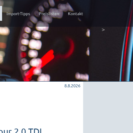
current)
Import-Tipps
Preislisten
Kontakt
>
8.8.2026
our 2.0 TDI