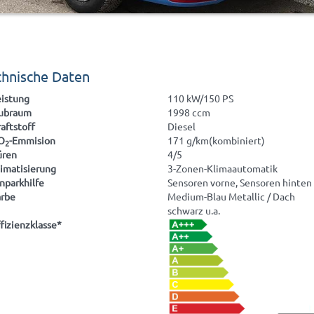
chnische Daten
eistung
110 kW/150 PS
ubraum
1998 ccm
aftstoff
Diesel
O
-Emmision
171 g/km(kombiniert)
2
üren
4/5
limatisierung
3-Zonen-Klimaautomatik
nparkhilfe
Sensoren vorne, Sensoren hinten
arbe
Medium-Blau Metallic / Dach
schwarz u.a.
fizienzklasse*