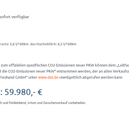
 sofort verfügbar
rorts: 5,6 l/100km durchschnittlich: 6,5 l/100km
 zum offiziellen spezifischen CO2-Emissionen neuer PKW können dem „Leitfa
d die CO2-Emissionen neuer PKW“ entnommen werden, der an allen Verkaufsst
Treuhand GmbH“ unter
www.dat.de
unentgeltlich abgerufen werden kann
: 59.980,- €
ch und freibleibend, Irrtum und Zwischenverkauf vorbehalten.