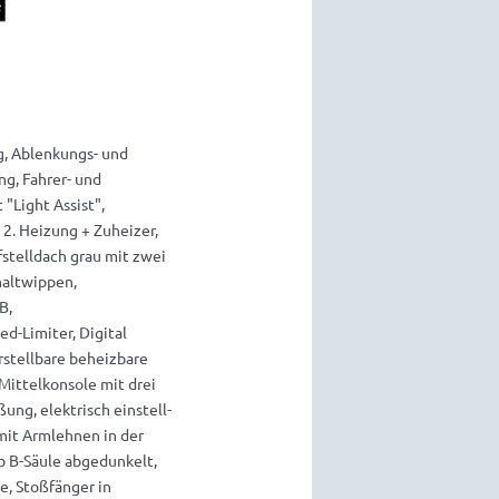
g, Ablenkungs- und
g, Fahrer- und
"Light Assist",
2. Heizung + Zuheizer,
fstelldach grau mit zwei
haltwippen,
B,
d-Limiter, Digital
rstellbare beheizbare
Mittelkonsole mit drei
ng, elektrisch einstell-
 mit Armlehnen in der
b B-Säule abgedunkelt,
e, Stoßfänger in