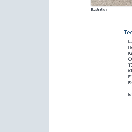
Illustration
Te
L
H
Kr
C
T
K
Ei
F
Ef