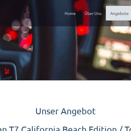
(
Home
Über Uns
Angebote
Unser Angebot
 T7 California Beach Edition / T