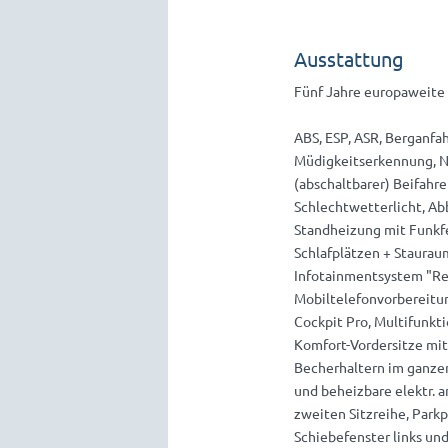
Ausstattung
Fünf Jahre europaweite 
ABS, ESP, ASR, Berganfa
Müdigkeitserkennung, No
(abschaltbarer) Beifahre
Schlechtwetterlicht, Ab
Standheizung mit Funkfe
Schlafplätzen + Staurau
Infotainmentsystem "Re
Mobiltelefonvorbereitun
Cockpit Pro, Multifunkt
Komfort-Vordersitze mit
Becherhaltern im ganzen
und beheizbare elektr. a
zweiten Sitzreihe, Park
Schiebefenster links un