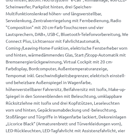
Scheinwerfer, Parkpilot hinten, drei-Speichen-
Multifunktionslenkrad höhen- und längsverstellbar,
Servolenkung, Zentralverriegelung mit Fernbedienung, Radio
"Composition" mit 20 cm-Farb-Touchscreen und vier
Lautsprechern, DAB+, USB-C, Bluetooth-Telefonvorbereitung, We
Connect Plus, Lichtsensor mit Fahrlichtautomatik,
Coming-/Leaving-Home-Funktion, elektrische Fensterheber vorn
und hinten, wärmedämmendes Glas, Start-/Stopp-Automatik mit
Bremsenergierückgewinnung, Virtual Cockpit mit 20 cm-
Farbdisplay, Bordcomputer, Außentemperaturanzeige,
Tempomat inkl. Geschwindigkeitsbegrenzer, elektrisch einstell-
und beheizbare Außenspiegel in Wagenfarbe,
höhenverstellbarer Fahrersitz, Beifahrersitz mit Isofix, Make-up-
Spiegel in den Sonnenblenden mit Beleuchtung, umklappbare
Rücksitzlehne mit Isofix und drei Kopfstützen, Leseleuchten
vorn und hinten, Gepäckraumabdeckung und -beleuchtung,
Stoßfänger und Türgriffe in Wagenfarbe lackiert, Dekoreinlagen
„Licorice Black“ (Armaturenbrett und Türverkleidungen vorn),
LED-Rückleuchten, LED-Tagfahrlicht mit Assistenzfahrlicht, vier