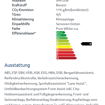
Hubraum
999 ccm
Kraftstoff
Benzin
CO
-Emmision
119 g/km(kombiniert)
2
Türen
4/5
Klimatisierung
Klimaanlage
Einparkhilfe
Sensoren hinten
Farbe
Pure White u.a.
Effizienzklasse*
Ausstattung
ABS, ESP, EBV, MSR, ASR, EDS, HBA, DSR, Berganfahrassistent,
Reifendruckkontrolle, Verkehrszeichenerkennung,
Müdigkeitserkennung, Spurhalteassistent "Lane Assist",
Umfeldbeobachtungssystem Front Assist inkl. City-
Notbremsassistent und Fußgängererkennung, Front- und
Seitenairbags, Beifahrerairbag-Deaktivierung, Kopfairbags vorn
und hinten, autom. Notrufsystem "e-call", Klimaanlage, Voll-LED-