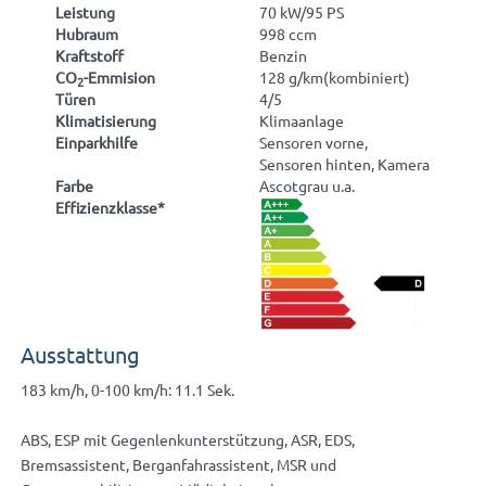
Leistung
70 kW/95 PS
Hubraum
998 ccm
Kraftstoff
Benzin
CO
-Emmision
128 g/km(kombiniert)
2
Türen
4/5
Klimatisierung
Klimaanlage
Einparkhilfe
Sensoren vorne,
Sensoren hinten, Kamera
Farbe
Ascotgrau u.a.
Effizienzklasse*
Ausstattung
183 km/h, 0-100 km/h: 11.1 Sek.
ABS, ESP mit Gegenlenkunterstützung, ASR, EDS,
Bremsassistent, Berganfahrassistent, MSR und