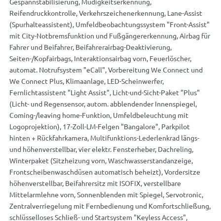
Gespannstabilisierung, Müdigkeitserkennung,
Reifendruckkontrolle, Verkehrszeichenerkennung, Lane-Assist
(Spurhalteassistent), Umfeldbeobachtungssystem "Front-Assist"
mit City-Notbremsfunktion und Fußgängererkennung, Airbag für
Fahrer und Beifahrer, Beifahrerairbag-Deaktivierung,
Seiten-/Kopfairbags, Interaktionsairbag vorn, Feuerlöscher,
automat. Notrufsystem "eCall", Vorbereitung We Connect und
We Connect Plus, Klimaanlage, LED-Scheinwerfer,
Fernlichtassistent "Light Assist", Licht-und-Sicht-Paket "Plus"
(Licht- und Regensensor, autom. abblendender Innenspiegel,
Coming-/leaving home-Funktion, Umfeldbeleuchtung mit
Logoprojektion), 17-Zoll-LM-Felgen "Bangalore", Parkpilot
hinten + Rückfahrkamera, Multifunktions-Lederlenkrad längs-
und höhenverstellbar, vier elektr. Fensterheber, Dachreling,
Winterpaket (Sitzheizung vorn, Waschwasserstandanzeige,
Frontscheibenwaschdüsen automatisch beheizt), Vordersitze
höhenverstellbar, Beifahrersitz mit ISOFIX, verstellbare
Mittelarmlehne vorn, Sonnenblenden mit Spiegel, Servotronic,
Zentralverriegelung mit Fernbedienung und Komfortschließung,
schlüsselloses Schließ- und Startsystem "Keyless Access",