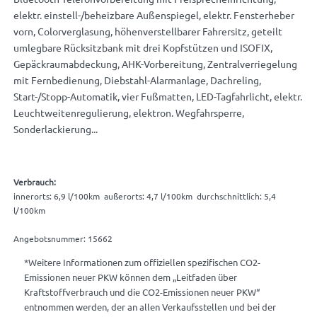
elektr. einstell-/beheizbare Außenspiegel, elektr. Fensterheber
vorn, Colorverglasung, höhenverstellbarer Fahrersitz, geteilt
umlegbare Rücksitzbank mit drei Kopfstützen und ISOFIX,
Gepäckraumabdeckung, AHK-Vorbereitung, Zentralverriegelung
mit Fernbedienung, Diebstahl-Alarmanlage, Dachreling,
Start-/Stopp-Automatik, vier Fußmatten, LED-Tagfahrlicht, elektr.
Leuchtweitenregulierung, elektron. Wegfahrsperre,
Sonderlackierung...
Verbrauch:
innerorts: 6,9 l/100km außerorts: 4,7 l/100km durchschnittlich: 5,4
l/100km
Angebotsnummer: 15662
*Weitere Informationen zum offiziellen spezifischen CO2-
Emissionen neuer PKW können dem „Leitfaden über
Kraftstoffverbrauch und die CO2-Emissionen neuer PKW“
entnommen werden, der an allen Verkaufsstellen und bei der