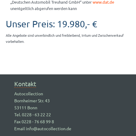
„Deutschen Automobil Treuhand GmbH“ unter
www.dat.de
unentgeltlich abgerufen werden kann
Unser Preis: 19.980,- €
Alle Angebote sind unverbindlich und freibleibend, Irrtum und Zwischenverkauf
vorbehalten.
Kontakt
Autocollection
Bornheimer Str. 43
53111 Bonn
Tel. 0228 - 63 22 22
Fax 0228 - 76 68 99 8
Email info@autocollection.de