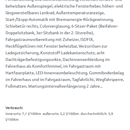
beheizbare Außenspiegel, elektrische Fensterheber, höhen- und
längsverstellbares Lenkrad, Außentemperaturanzeige,
Start-/Stopp-Automatik mit Bremsenergie-Rückgewinnung,
Schiebetür rechts, Colorverglasung, 6-Sitzer-Paket (Beifahrer-
Doppelsitzbank, 3er-Sitzbank in der 2. Sitzreihe),
Fahrgastraumvorbereitung mit Zuheizer, ISOFIX,
Heckflügeltüren mit Fenster beheizbar, Verzurrösen zur
Ladegutsicherung, Kunststoff-Ladekantenschutz, acht
Dachträgerbefestigungsunkte, Dachinnenverkleidung im
Fahrerhaus als Komforthimmel, im Fahrgastraum mit
Hartfaserplatte, LED-Innenraumbeleuchtung, Gummibodenbelag
im Fahrerhaus und im Fahrgastraum, Tagfahrlicht, Wegfahrsperre,
Fußmatten, Wartungsintervallverlängerung 2 Jahre...
Verbrauch:
innerorts: 7,1 l/100km außerorts: 5,2 l/100km durchschnittlich: 5,9
l/100km